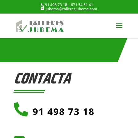
91 498 73 18 – 671 54 51 41
jubema@talleresjubema.com
CONTACTA

91 498 73 18